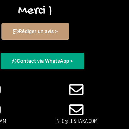
Merci )
Rédiger un avis >
Contact via WhatsApp >
RAM
INFO@LESHAKA.COM