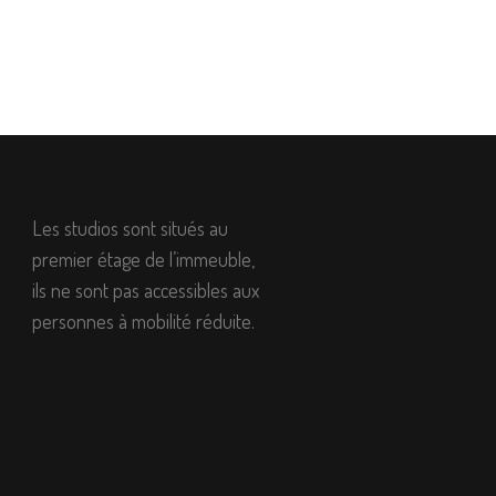
Les studios sont situés au
premier étage de l’immeuble,
ils ne sont pas accessibles aux
personnes à mobilité réduite.